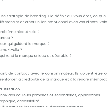
te stratégie de branding. Elle définit qui vous êtes, ce que
fférencier et créer un lien émotionnel avec vos clients. Voi
problème résout-elle ?
marque ?
raux qui guident la marque ?
arne-t-elle ?
qui rend la marque unique et désirable ?
oint de contact avec le consommateur. Ils doivent être co
à renforcer la crédibilité de la marque et à la rendre mémo
’utilisation.
hoix des couleurs primaires et secondaires, applications.
raphique, accessibilité.
illustrations, iconographie, direction artistique.